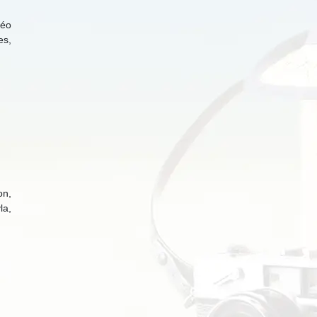
déo
es,
on,
la,