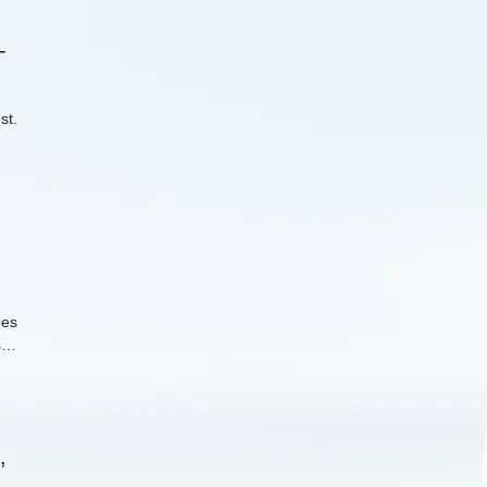
­
st.
bes
ts…
,