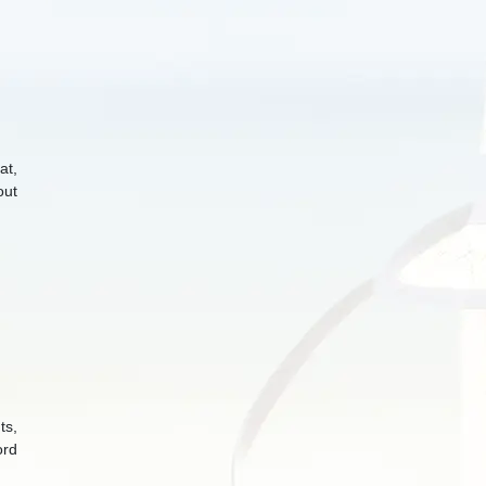
at,
out
ts,
ord