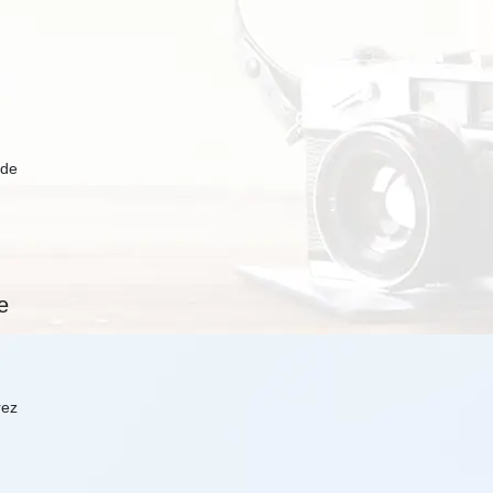
 de
e
rez