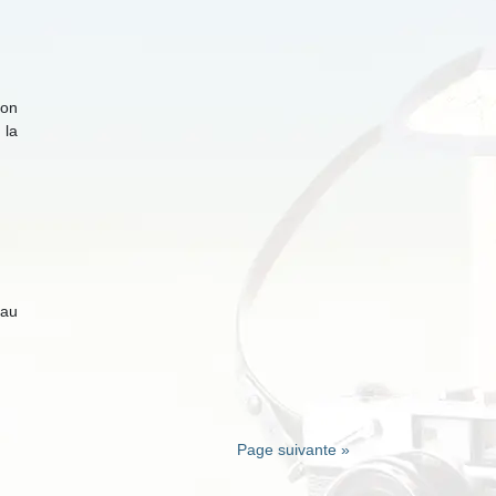
mon
 la
 au
Page suivante »