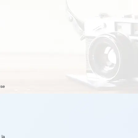
ose
 la