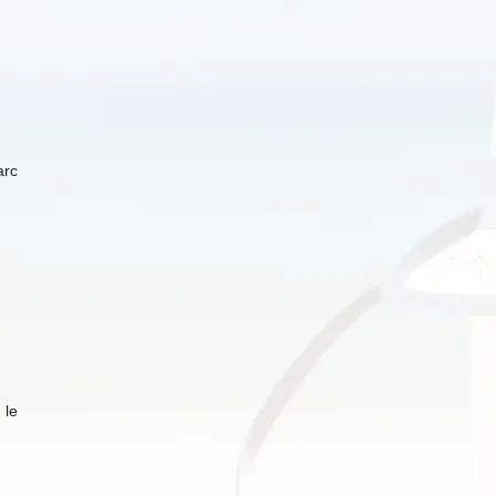
arc
 le