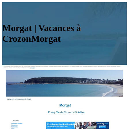
Morgat | Vacances à
CrozonMorgat